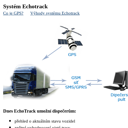
Systém Echotrack
Co je GPS?
Výhody systému Echotrack
Dnes EchoTrack umožní dispečerům:
přehled o aktuálním stavu vozidel
zpětné vyhodnocení ujeté trasy