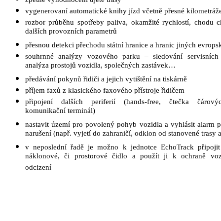
vygenerovaní automatické knihy jízd včetně přesné kilometráž
rozbor průběhu spotřeby paliva, okamžité rychlostí, chodu c
dalších provozních parametrů
přesnou detekci přechodu státní hranice a hranic jiných evrop
souhrnné analýzy vozového parku – sledování servisních i
analýza prostojů vozidla, společných zastávek…
předávání pokynů řidiči a jejich vytištění na tiskárně
příjem faxů z klasického faxového přístroje řidičem
připojení dalších periferií (hands-free, čtečka čárov
komunikační terminál)
nastavit území pro povolený pohyb vozidla a vyhlásit alarm 
narušení (např. vyjetí do zahraničí, odklon od stanovené trasy 
v neposlední řadě je možno k jednotce EchoTrack připojit
náklonové, či prostorové čidlo a použít ji k ochraně voz
odcizení